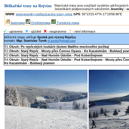
Běžkařské trasy na Rejvízu
Rejvízské trasy jsou součástí systému udržovaných
Jeseníkách podporovaných sdružením
Jeseníky - 
WWW
:
www.jeseniky.net/bezkarske-trasy-rejviz
GPS
: 50°13'23.47"N 17°19'08.86"E
Automapa
Ortofotomapa
Turistická mapa
- upraveno
- sjízdné
- neupraveno
- není informace
běžecké stopy udržuje
Spolek pro rozvoj Rejvízu
kontakt:
Mgr. Stanislav Turek
st.turek@gmail.com
R1
Okruh: Po rejvízských loukách (kolem Malého mechového jezírka)
R2
Okruh: Starý Rejvíz - Mosty přes Černou Opavu - Ke Kazatelnám - Bublavý pr
R3
Okruh: Starý Rejvíz - Nad Horním Údolím - Pod Koberštejnem
R4
Okruh: Starý Rejvíz - Nad Horním Údolím - Pod Koberštejnem - Mosty přes Če
Ke Kazatelnám - Bublavý pramen