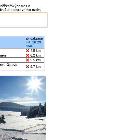
 běžkařských tras v
sdružení cestovního ruchu
.
aktualizace
6.4. 16:29
hod.
4.5 km
amen
6.2 km
5.5 km
rnou Opavu -
9.7 km