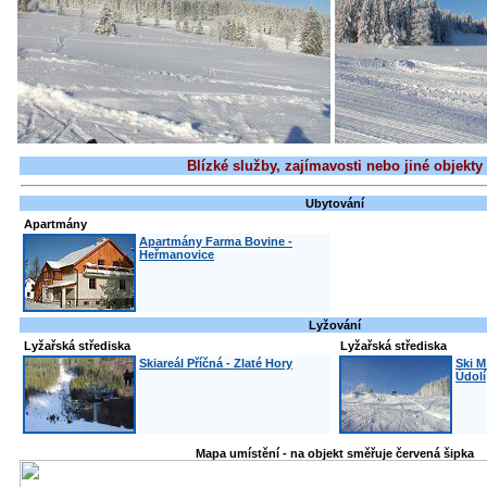
Blízké služby, zajímavosti nebo jiné objekty
Ubytování
Apartmány
Apartmány Farma Bovine -
Heřmanovice
Lyžování
Lyžařská střediska
Lyžařská střediska
Skiareál Příčná - Zlaté Hory
Ski M
Údolí
Mapa umístění - na objekt směřuje červená šipka