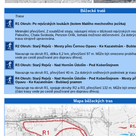
Běžecké tratě
Trasa
R1 Okruh: Po rejvízských loukách (kolem Malého mechového jezírka)
Minimální převýšení, 2 souběžné stopy, nástupní místo v blízkosti rejvízských re
Paloučku, Chata Svoboda, Penzion Orlík, bohatá možnost občerstvení. Za dobr
trasa strojově upravována.
R2 Okruh: Starý Rejvíz - Mosty přes Černou Opavu - Ke Kazatelnám - Bubl
Navazuje na okruh R1, délka 6,2 km, převýšení 97 m. Může být omezeno probíhají
vede po cestě používané pro dopravu dřeva).
R3 Okruh: Starý Rejvíz - Nad Horním Údolím - Pod Koberštejnem
Navazuje na okruh R1, převýšení 40 m. Za dobrých sněhových podmínek je trasa
R4 Okruh: Starý Rejvíz - Nad Horním Údolím - Pod Koberštejnem - Mosty p
Opavu - Ke Kazatelnám - Bublavý pramen
Navazuje na okruh R1, spojuje okruhy R2 a R3, převýšení 132 m. Může být omeze
(část trasy vede po cestě používané pro dopravu dřeva).
Mapa běžeckých tras