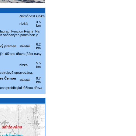
Náročnost
Délka
4.5
nízká
km
staurací Penzion Rejvíz, Na
ých sněhových podmínek je
6.2
avý pramen
střední
km
cí těžbou dřeva (část trasy
5.5
nízká
km
 strojově upravována.
řes Černou
9.7
střední
km
no probíhající těžbou dřeva