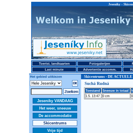
Jeseniky - Ski
Toerist. landkaarten
Fotogalerijen
Last minute
Advertentie accomm.
H
Skicentrums - DE ACTUEL
Het gebied uitkiezen
Suchá Rudná
Toestand
Sneeuw in totaal
N
1.5. 13:47
0 cm
0
Jeseniky VANDAAG
Het weer, sneeuw
De accommodatie
Skicentrums
Vrije tijd