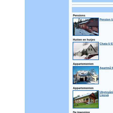
Pensions
Pension U
Hutten en hutjes
Chata U E
Appartementen
Apartmá M
Appartementen
Ubytování
Lipová
De inwoning