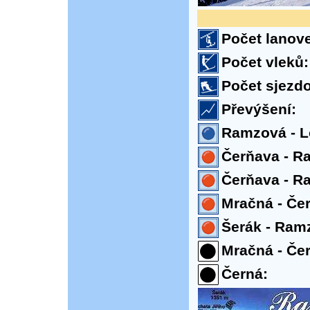
Počet lanov
Počet vleků:
Počet sjezd
Převýšení:
Ramzová - L
Čerňava - Ra
Čerňava - Ra
Mračná - Čer
Šerák - Ram
Mračná - Čer
Černá: