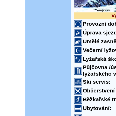
V
Provozní do
Úprava sjez
Umělé zasně
Večerní lyžo
Lyžařská ško
Půjčovna /ú
lyžařského 
Ski servis:
Občerstvení 
Běžkařské tr
Ubytování: