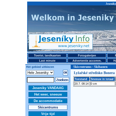
Jeseniky
Toerist. landkaarten
Fotogalerijen
Last minute
Advertentie accomm.
H
Skicentrums - Skibanen
Het gebied uitkiezen
Lyžařské středisko Bonera
Toestand
Sneeuw in totaal
20.7. 08:14
0 cm
Jeseniky VANDAAG
Het weer, sneeuw
De accommodatie
Skicentrums
Vrije tijd