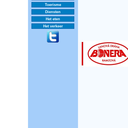
Toerisme
Diensten
Het eten
Het verkeer