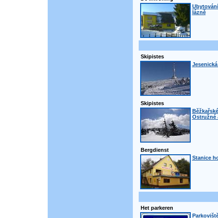
Ubytování
lázně
Skipistes
Jesenická
Skipistes
Běžkařské
Ostružné 
Bergdienst
Stanice h
Het parkeren
Parkovišt