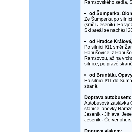
Ramzovského sedla, Ski
od Šumperka, Olom
Ze Šumperka po silnici 
(směr Jeseník). Po vj
Ski areál se nachází 20
od Hradce Králové,
Po silnici I/11 směr Ža
Hanušovice, z Hanušovi
Ramzovou, až na vrcho
silnice, po pravé straně
od Bruntálu, Opavy
Po silnici I/11 do Šum
straně.
Doprava autobusem:
Autobusová zastávka O
stanice lanovky Ramzov
Jeseník - Jihlava, Jes
Jeseník - Červenohors
Doprava vlakem: