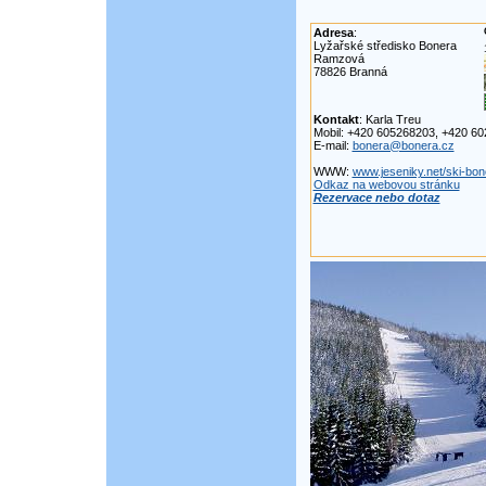
Adresa
:
Lyžařské středisko Bonera
Ramzová
78826 Branná
Kontakt
: Karla Treu
Mobil: +420 605268203, +420 6
E-mail:
bonera@bonera.cz
WWW:
www.jeseniky.net/ski-bo
Odkaz na webovou stránku
Rezervace nebo dotaz