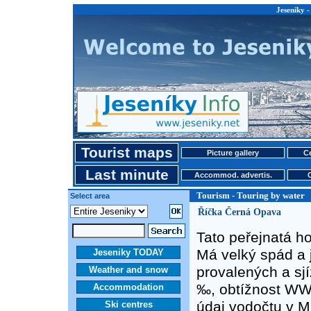
Jeseniky -
Tourist maps
Picture gallery
Ce
Last minute
Accommod. advertis.
Tourism - Touring by water
Select area
Říčka Černá Opava
Tato peřejnatá h
Má velký spád a j
Jeseniky TODAY
provalených a sj
Weather and snow
‰, obtížnost WW 
Accommodation
údaj vodočtu v M
Ski centres