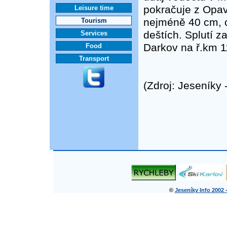
pokračuje z Opav
Leisure time
nejméně 40 cm, c
Tourism
deštích. Splutí z
Services
Darkov na ř.km 1
Food
Transport
(Zdroj: Jeseníky
©
Jeseníky Info 2002 