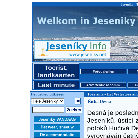
Jeseniky - 
Toerist.
Fotogalerijen
landkaarten
Last minute
Advertentie accomm.
H
Toerisme - Het Watertoerism
Het gebied uitkiezen
Říčka Desná
Desná je posledn
Jeseníků, ústící
Jeseniky VANDAAG
potoků Hučivá D
Het weer, sneeuw
vyrovnáván četný
De accommodatie