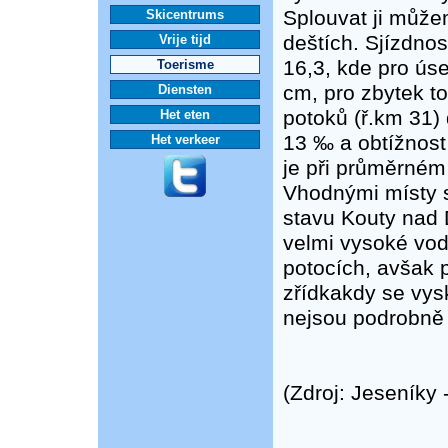
Splouvat ji může
Skicentrums
deštích. Sjízdnos
Vrije tijd
16,3, kde pro ús
Toerisme
cm, pro zbytek t
Diensten
potoků (ř.km 31)
Het eten
13 ‰ a obtížnost 
Het verkeer
je při průměrné
Vhodnými místy 
stavu Kouty nad 
velmi vysoké vod
potocích, avšak p
zřídkakdy se vys
nejsou podrobně
(Zdroj: Jeseníky