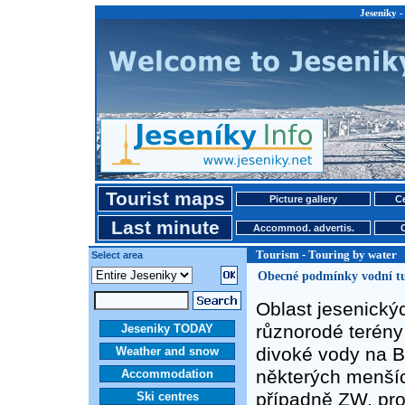
Jeseniky -
Tourist maps
Picture gallery
Ce
Last minute
Accommod. advertis.
Tourism - Touring by water
Select area
Obecné podmínky vodní tu
Oblast jesenický
různorodé terény 
Jeseniky TODAY
divoké vody na B
Weather and snow
některých menšíc
Accommodation
případně ZW, pro
Ski centres