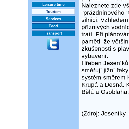
Naleznete zde vš
Leisure time
"prázdninového" 
Tourism
silnici. Vzhlede
Services
příznivých vodní
Food
tratí. Při plánov
Transport
paměti, že větši
zkušenosti s pla
vybavení.
Hřeben Jeseníků
směřují jižní ře
systém směrem k j
Krupá a Desná. K
Bělá a Osoblaha.
(Zdroj: Jeseníky