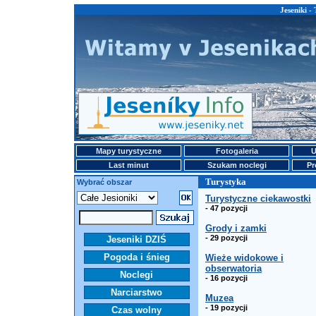
Jeseniki -
Mapy turystyczne
Fotogaleria
U
Last minut
Szukam noclegi
Pr
Turystyka
Wybrać obszar
Turystyczne ciekawostki
- 47 pozycji
Grody i zamki
- 29 pozycji
Jeseniki DZIŚ
Pogoda i śnieg
Wieże widokowe i
obserwatoria
Noclegi
- 16 pozycji
Narciarstwo
Muzea
- 19 pozycji
Czas wolny