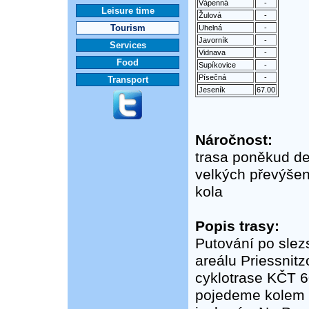
Vápenná
-
Leisure time
Žulová
-
Tourism
Uhelná
-
Javorník
-
Services
Vidnava
-
Food
Supíkovice
-
Písečná
-
Transport
Jeseník
67.00
Náročnost:
trasa poněkud de
velkých převýšen
kola
Popis trasy:
Putování po slez
areálu Priessnit
cyklotrase KČT 6
pojedeme kolem r