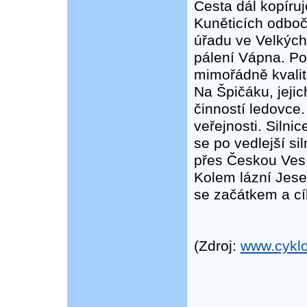
Cesta dál kopíruj
Kuněticích odboč
úřadu ve Velkých
pálení Vápna. P
mimořádně kvalit
Na Špičáku, jeji
činností ledovce.
veřejnosti. Siln
se po vedlejší s
přes Českou Ves 
Kolem lázní Jese
se začátkem a cí
(Zdroj:
www.cyklo