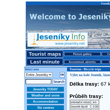
Jeseniky
Tourist maps
Picture gallery
Ce
Last minute
Accommod. advertis.
Tourism - Bicycle trips
Select area
Výlet na kole Jeseník, lázn
Délka trasy:
67 
Jeseniky TODAY
Průběh trasy:
Weather and snow
Accommodation
orientační místo
km
Jeseník-lázně
0.00
Ski centres