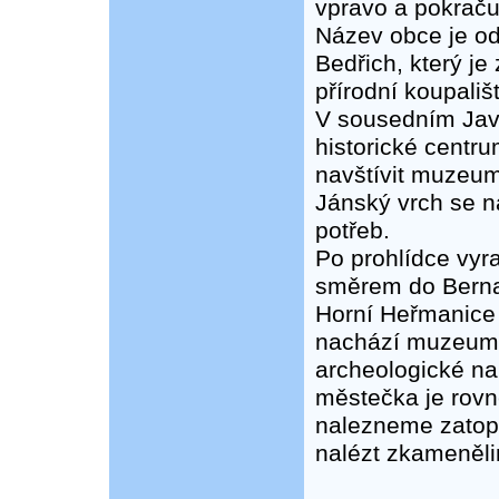
vpravo a pokračuj
Název obce je od
Bedřich, který je
přírodní koupališ
V sousedním Javo
historické cent
navštívit muzeum
Jánský vrch se n
potřeb.
Po prohlídce vy
směrem do Bernar
Horní Heřmanice
nachází muzeum s
archeologické nal
městečka je rov
nalezneme zatope
nalézt zkameněli