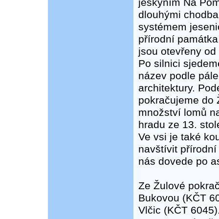
jeskyním Na Pom
dlouhými chodba
systémem jeseni
přírodní památka
jsou otevřeny od 
Po silnici sjede
název podle pále
architektury. Po
pokračujeme do Ž
množství lomů na
hradu ze 13. stole
Ve vsi je také k
navštívit přírod
nás dovede po asf
Ze Žulové pokra
Bukovou (KČT 60
Vlčic (KČT 6045)