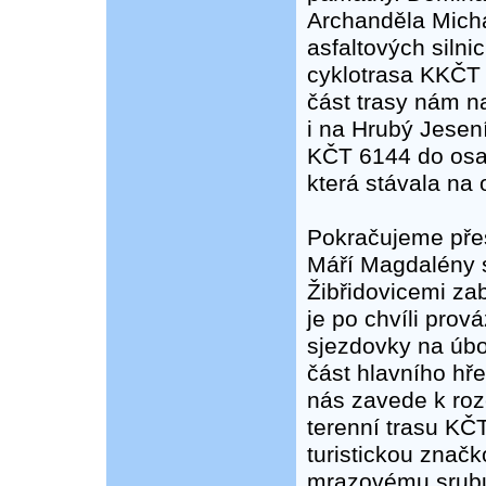
Archanděla Micha
asfaltových siln
cyklotrasa KKČT 
část trasy nám n
i na Hrubý Jesen
KČT 6144 do osad
která stávala na 
Pokračujeme přes
Máří Magdalény 
Žibřidovicemi za
je po chvíli pro
sjezdovky na úbo
část hlavního h
nás zavede k ro
terenní trasu KČ
turistickou zna
mrazovému srubu 