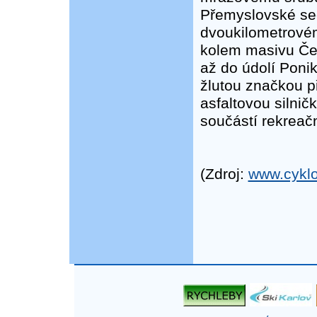
Přemyslovské sed
dvoukilometrové
kolem masivu Če
až do údolí Poni
žlutou značkou p
asfaltovou silnič
součástí rekreač
(Zdroj:
www.cyklo