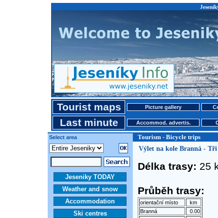
Jeseniky
Tourist maps
Picture gallery
Ce
Last minute
Accommod. advertis.
Tourism - Bicycle trips
Select area
Výlet na kole Branná - Tř
Délka trasy:
25 
Jeseniky TODAY
Průběh trasy:
Weather and snow
Accommodation
orientační místo
km
Branná
0.00
Ski centres