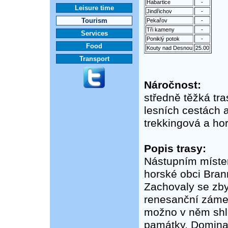
Habartice
-
Leisure time
Jindřichov
-
Tourism
Pekařov
-
Tři kameny
-
Services
Poniklý potok
-
Food
Kouty nad Desnou
25.00
Transport
Náročnost:
středně těžká tr
lesních cestách 
trekkingová a ho
Popis trasy:
Nástupním míste
horské obci Bran
Zachovaly se zby
renesanční zámek,
možno v něm shl
památky. Domina