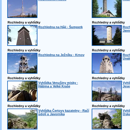
Rozhledny a vyhlídky
Rozhledny a vyhlídky
Rozhledna na Háji - Šumperk
Rozh
Javo
Rozhledny a vyhlídky
Rozhledny a vyhlídky
Rozhledna na Ježníku - Krnov
Rozh
Úval
Rozhledny a vyhlídky
Rozhledny a vyhlídky
Vyhlídka Venušiny misky -
Vyhl
Hábina u Velké Kraše
Jese
Rozhledny a vyhlídky
Rozhledny a vyhlídky
Vyhlídka Čertovy kazatelny - Račí
Vyhl
údolí u Javorníka
Oska