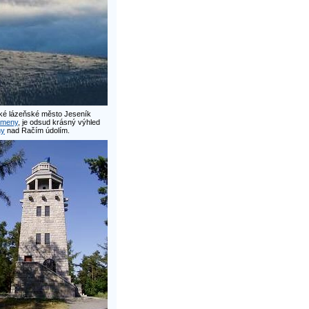
eké lázeňské město Jeseník
ameny
, je odsud krásný výhled
ny
nad Račím údolím.