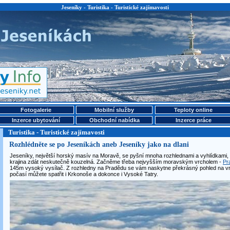
Jeseníky - Turistika - Turistické zajímavosti
Fotogalerie
Mobilní služby
Teploty online
Inzerce ubytování
Obchodní nabídka
Inzerce práce
Turistika - Turistické zajímavosti
Rozhlédněte se po Jeseníkách aneb Jeseníky jako na dlani
Jeseníky, největší horský masív na Moravě, se pyšní mnoha rozhlednami a vyhlídkami,
krajina zdát neskutečně kouzelná. Začněme třeba nejvyšším moravským vrcholem -
Pr
145m vysoký vysílač. Z rozhledny na Pradědu se vám naskytne překrásný pohled na v
počasí můžete spatřit i Krkonoše a dokonce i Vysoké Tatry.