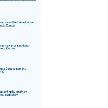
ledna na Borůvkové Hoře -
rník, Travná
ledna Hanse Kudlicha -
no u Krnova
ídka Čertovy kameny -
ník
ídkové skály Rabštejn -
va, Bedřichov