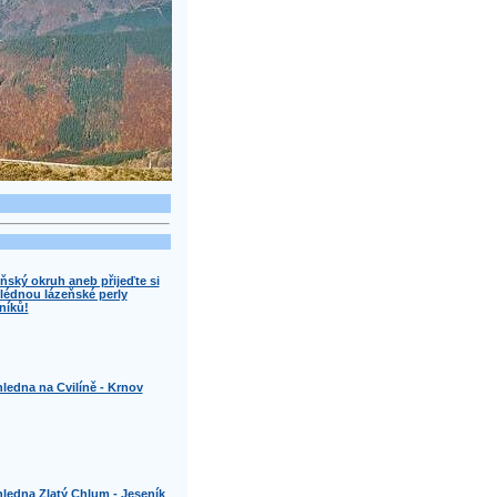
ňský okruh aneb přijeďte si
lédnou lázeňské perly
níků!
ledna na Cvilíně - Krnov
ledna Zlatý Chlum - Jeseník