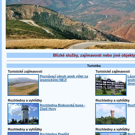
Blízké služby, zajímavosti nebo jiné objekty
Turistika
Turistické zajímavosti
Turistické zajímavosti
Poznávací okruh aneb výlet za
Láze
jesenickými NEJ!
proh
Jese
Rozhledny a vyhlídky
Rozhledny a vyhlídky
Rozhledna Biskupská kupa -
Rozh
Zlaté Hory
Rozhledny a vyhlídky
Rozhledny a vyhlídky
Rozhledna Praděd
Rozh