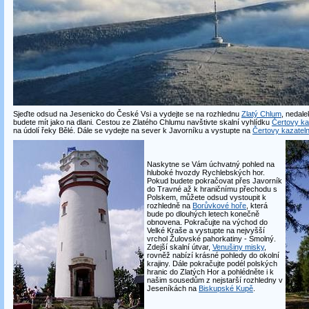
Sjeďte odsud na Jesenicko do České Vsi a vydejte se na rozhlednu
Zlatý Chlum
, nedal
budete mít jako na dlani. Cestou ze Zlatého Chlumu navštivte skalní vyhlídku
Čertovy k
na údolí řeky Bělé. Dále se vydejte na sever k Javorníku a vystupte na
Čertovy kazatel
Naskytne se Vám úchvatný pohled na
hluboké hvozdy Rychlebských hor.
Pokud budete pokračovat přes Javorník
do Travné až k hraničnímu přechodu s
Polskem, můžete odsud vystoupit k
rozhledně na
Borůvkové hoře
, která
bude po dlouhých letech konečně
obnovena. Pokračujte na východ do
Velké Kraše a vystupte na nejvyšší
vrchol Žulovské pahorkatiny - Smolný.
Zdejší skalní útvar,
Venušiny misky
,
rovněž nabízí krásné pohledy do okolní
krajiny. Dále pokračujte podél polských
hranic do Zlatých Hor a pohlédněte i k
našim sousedům z nejstarší rozhledny v
Jeseníkách na
Biskupské Kupě
.