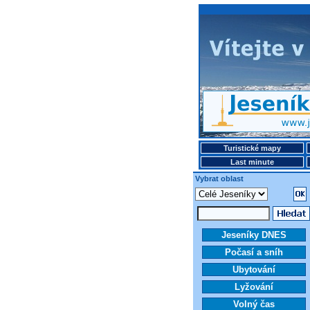
Turistické mapy
Last minute
Vybrat oblast
Jeseníky DNES
Počasí a sníh
Ubytování
Lyžování
Volný čas