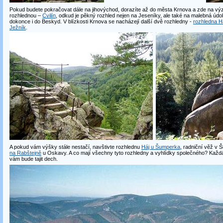
Pokud budete pokračovat dále na jihovýchod, dorazíte až do města Krnova a zde na vý
rozhlednou –
Cvilín
, odkud je pěkný rozhled nejen na Jeseníky, ale také na malebná údo
dokonce i do Beskyd. V blízkosti Krnova se nacházejí další dvě rozhledny -
rozhledna H
Ježník
.
A pokud vám výšky stále nestačí, navštivte rozhlednu
Háj u Šumperka
, radniční věž v
na Rabštejně
u Oskavy. A co mají všechny tyto rozhledny a vyhlídky společného? Každá
vám bude tajit dech.