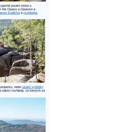
znamné poutní místo s
lí řek Opavy a Opavice a
anse Kudlicha
a
rozhledna
 Šumperku, nebo
skalní vyhlídky
 nabízí rozhledy, ze kterých se