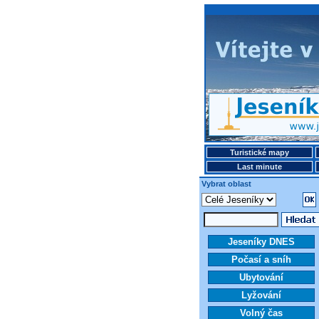
Turistické mapy
Last minute
Vybrat oblast
Jeseníky DNES
Počasí a sníh
Ubytování
Lyžování
Volný čas