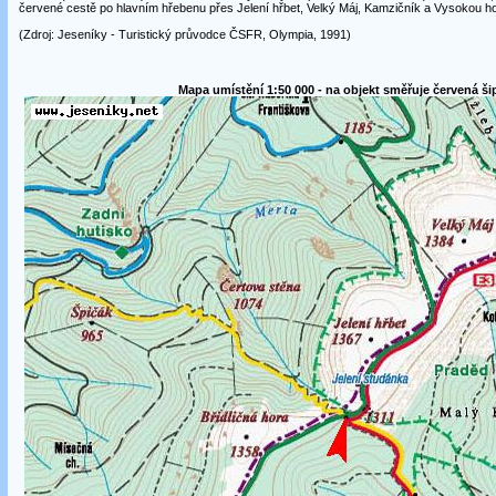
červené cestě po hlavním hřebenu přes Jelení hřbet, Velký Máj, Kamzičník a Vysokou hol
(Zdroj: Jeseníky - Turistický průvodce ČSFR, Olympia, 1991)
Mapa umístění 1:50 000 - na objekt směřuje červená ši