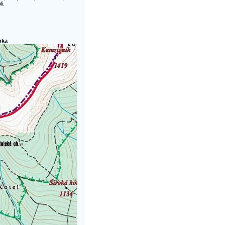
i.
pka