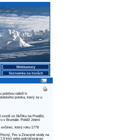
Webkamery
Seznamka na horách
u polohou náleží k
dolského potoka, který se u
i cestě ze Skřítku na Praděd,
 v Bruntále. Poblíž Jelení
 ovčinec, který roku 1779
u, Pecný, Pec a Ztracené skály na
, 7,5 km) nebo pokračovat po