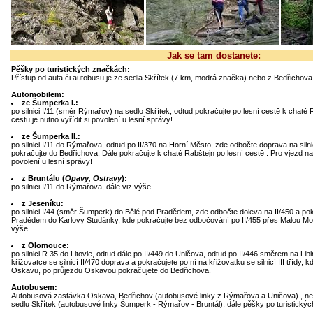
Jak se tam dostanete:
Pěšky po turistických značkách:
Přístup od auta či autobusu je ze sedla Skřítek (7 km, modrá značka) nebo z Bedřichov
Automobilem:
ze Šumperka I.:
po silnici I/11 (směr Rýmařov) na sedlo Skřítek, odtud pokračujte po lesní cestě k chatě 
cestu je nutno vyřídit si povolení u lesní správy!
ze Šumperka II.:
po silnici I/11 do Rýmařova, odtud po II/370 na Horní Město, zde odbočte doprava na silnic
pokračujte do Bedřichova. Dále pokračujte k chatě Rabštejn po lesní cestě . Pro vjezd na l
povolení u lesní správy!
z Bruntálu (
Opavy, Ostravy
):
po silnici I/11 do Rýmařova, dále viz výše.
z Jeseníku:
po silnici I/44 (směr Šumperk) do Bělé pod Pradědem, zde odbočte doleva na II/450 a pok
Pradědem do Karlovy Studánky, kde pokračujte bez odbočování po II/455 přes Malou Mo
výše.
z Olomouce:
po silnici R 35 do Litovle, odtud dále po II/449 do Uničova, odtud po II/446 směrem na Lib
křižovatce se silnicí II/470 doprava a pokračujete po ní na křižovatku se silnicí III třídy, 
Oskavu, po průjezdu Oskavou pokračujete do Bedřichova.
Autobusem:
Autobusová zastávka Oskava, Bedřichov (autobusové linky z Rýmařova a Uničova) , n
sedlu Skřítek (autobusové linky Šumperk - Rýmařov - Bruntál), dále pěšky po turistický