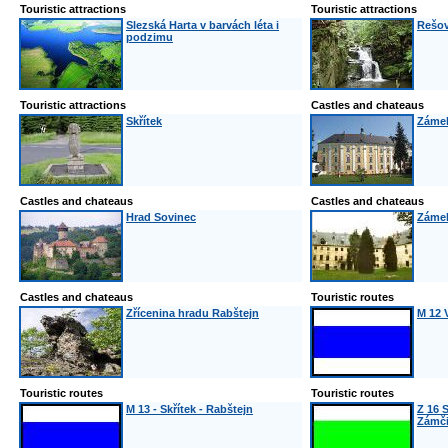
Touristic attractions
Touristic attractions
Slezská Harta v barvách léta i
Rešo
podzimu
Touristic attractions
Castles and chateaus
Skřítek
Zámek
Castles and chateaus
Castles and chateaus
Hrad Sovinec
Zámek
Castles and chateaus
Touristic routes
Zřícenina hradu Rabštejn
M 12 V
Touristic routes
Touristic routes
M 13 - Skřítek - Rabštejn
Z 16 S
Zámč