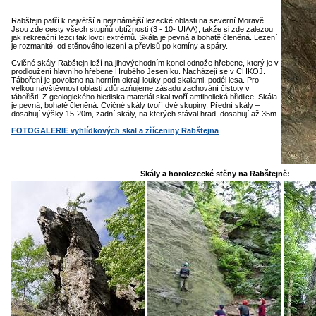
Rabštejn patří k největší a nejznámější lezecké oblasti na severní Moravě.
Jsou zde cesty všech stupňů obtížnosti (3 - 10- UIAA), takže si zde zalezou
jak rekreační lezci tak lovci extrémů. Skála je pevná a bohatě členěná. Lezení
je rozmanité, od stěnového lezení a převisů po komíny a spáry.
Cvičné skály Rabštejn leží na jihovýchodním konci odnože hřebene, který je v
prodloužení hlavního hřebene Hrubého Jeseníku. Nacházejí se v CHKOJ.
Táboření je povoleno na horním okraji louky pod skalami, podél lesa. Pro
velkou návštěvnost oblasti zdůrazňujeme zásadu zachování čistoty v
tábořišti! Z geologického hlediska materiál skal tvoří amfibolická břidlice. Skála
je pevná, bohatě členěná. Cvičné skály tvoří dvě skupiny. Přední skály –
dosahují výšky 15-20m, zadní skály, na kterých stával hrad, dosahují až 35m.
FOTOGALERIE vyhlídkových skal a zříceniny Rabštejna
Skály a horolezecké stěny na Rabštejně: