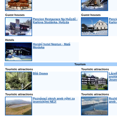
Guest houses
Guest houses
Penzion Restaurace Na Hvězdě -
Penzi
Karlova Studánka, Hvězda
Karlo
Hotels
Horský hotel Neptun - Malá
Morávka
Tourism
Touristic attractions
Touristic attractions
Bílá Opava
Lázeň
prohl
Jesen
Touristic attractions
Touristic attractions
Poznávací okruh aneb výlet za
Rozhl
jesenickými NEJ!
aneb 