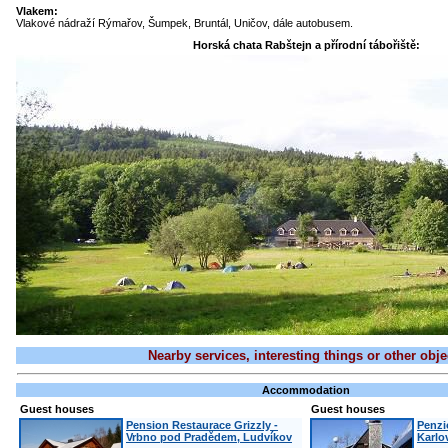
Vlakem:
Vlakové nádraží Rýmařov, Šumpek, Bruntál, Uničov, dále autobusem.
Horská chata Rabštejn a přírodní tábořiště:
Nearby services, interesting things or other obje
Accommodation
Guest houses
Guest houses
Pension Restaurace Grizzly -
Penzi
Vrbno pod Pradědem, Ludvíkov
Karlo