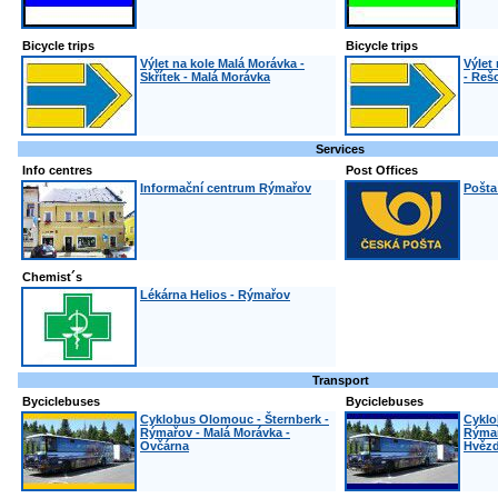
Bicycle trips
Bicycle trips
Výlet na kole Malá Morávka -
Výlet
Skřítek - Malá Morávka
- Reš
Services
Info centres
Post Offices
Informační centrum Rýmařov
Pošta
Chemist´s
Lékárna Helios - Rýmařov
Transport
Byciclebuses
Byciclebuses
Cyklobus Olomouc - Šternberk -
Cyklo
Rýmařov - Malá Morávka -
Rýmař
Ovčárna
Hvězd