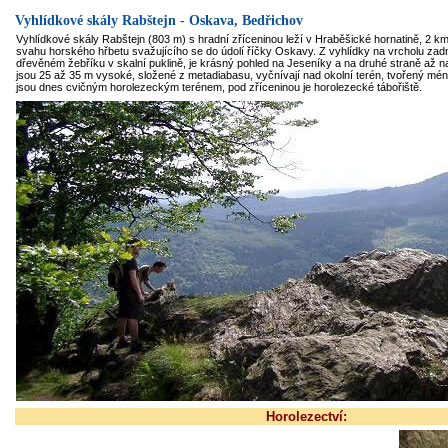
Vyhlídkové skály Rabštejn - Oskava, Bedřichov
Vyhlídkové skály Rabštejn (803 m) s hradní zříceninou leží v Hraběšické hornatině, 2 k
svahu horského hřbetu svažujícího se do údolí říčky Oskavy. Z vyhlídky na vrcholu zadn
dřevěném žebříku v skalní puklině, je krásný pohled na Jeseníky a na druhé straně až 
jsou 25 až 35 m vysoké, složené z metadiabasu, vyčnívají nad okolní terén, tvořený mén
jsou dnes cvičným horolezeckým terénem, pod zříceninou je horolezecké tábořiště.
Horolezectví: