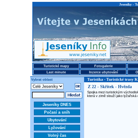
Jeseníky - T
Turistické mapy
Fotogalerie
Last minute
Inzerce ubytování
O
Turistika - Turistické trasy 
Vybrat oblast
Z 22 - Skřítek - Hvězda
Spojka mezi turistickým východis
která v zimě slouží jako lyžařská 
Jeseníky DNES
Počasí a sníh
Ubytování
Lyžování
Volný čas