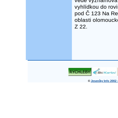
vede významová z
vyhlídkou do rov
pod Č 123 Na Re
oblasti olomouck
Z 22.
©
Jeseníky Info 2002 