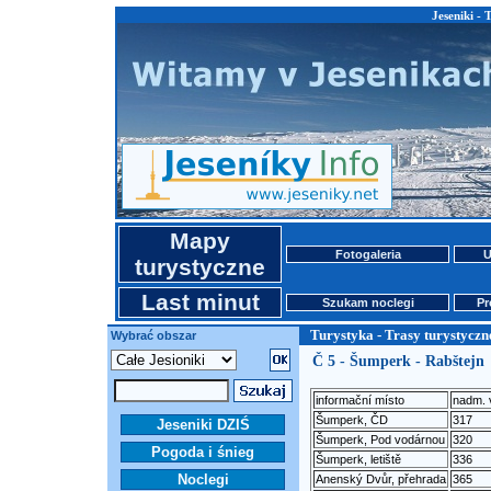
Jeseniki - 
Mapy
Fotogaleria
U
turystyczne
Last minut
Szukam noclegi
Pr
Turystyka - Trasy turystyczn
Wybrać obszar
Č 5 - Šumperk - Rabštejn
informační místo
nadm. 
Šumperk, ČD
317
Jeseniki DZIŚ
Šumperk, Pod vodárnou
320
Pogoda i śnieg
Šumperk, letiště
336
Noclegi
Anenský Dvůr, přehrada
365