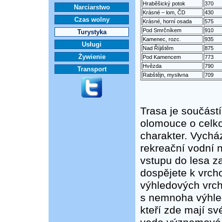
Hraběšický potok
370
Narciarstwo
Krásné – lom, ČD
430
Czas wolny
Krásné, horní osada
575
Pod Smrčníkem
910
Turystyka
Kamenec, rozc.
935
Usługi
Nad Říjištěm
875
Żywienie
Pod Kamencem
773
Hvězda
790
Transport
Rabštějn, myslivna
709
Trasa je součást
olomouce o celko
charakter. Vychá
rekreační vodní n
vstupu do lesa za
dospějete k vrch
výhledových vrch
s nemnoha výhled
kteří zde mají sv