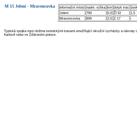
M 15 Jelení - Mravencovka
informační místo
nadm. výška
km
dotyk tras
úse
Jelení
790
0,0
Žl 32
1,5
Mravencovka
899
2,5
Z 17
-
Typická spojka mezi dvěma turistickými trasami umožňující okružní vycházky a návraty 
Karlově nebo ve Žďárském potoce.