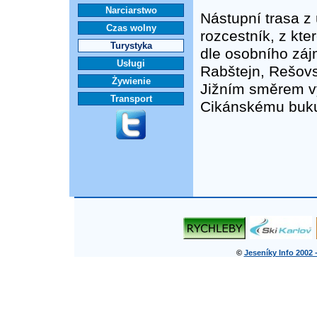
Narciarstwo
Nástupní trasa z
Czas wolny
rozcestník, z kte
Turystyka
dle osobního záj
Usługi
Rabštejn, Rešovs
Żywienie
Jižním směrem v
Transport
Cikánskému buku
©
Jeseníky Info 2002 