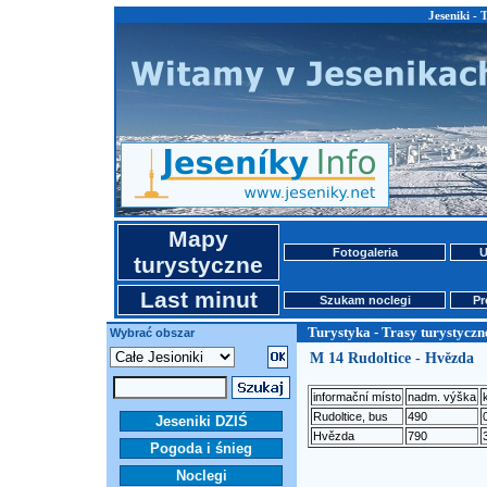
Jeseniki - 
Mapy
Fotogaleria
U
turystyczne
Last minut
Szukam noclegi
Pr
Turystyka - Trasy turystyczn
Wybrać obszar
M 14 Rudoltice - Hvězda
informační místo
nadm. výška
Rudoltice, bus
490
Jeseniki DZIŚ
Hvězda
790
Pogoda i śnieg
Noclegi