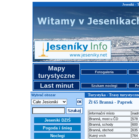
Jeseniki - 
Mapy
Fotogaleria
U
turystyczne
Last minut
Szukam noclegi
Pr
Turystyka - Trasy turystyczn
Wybrać obszar
Žl 65 Branná - Paprsek
informační místo
nad
Branná, most u ČD
578
Jeseniki DZIŚ
Branná, schody
600
Pogoda i śnieg
Branná, obchod
635
Noclegi
Kutný vrch
764