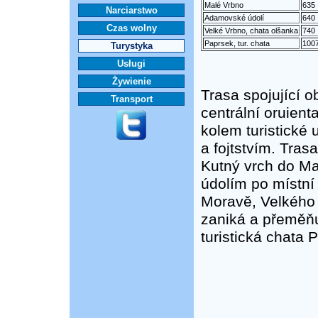
Malé Vrbno
635
Narciarstwo
Adamovské údolí
640
Czas wolny
Velké Vrbno, chata olšanka
740
Paprsek, tur. chata
100
Turystyka
Usługi
Żywienie
Trasa spojující 
Transport
centrální oruient
kolem turistické
a fojtstvím. Tra
Kutný vrch do Ma
údolím po místní
Moravě, Velkého 
zaniká a přeměňu
turistická chata 