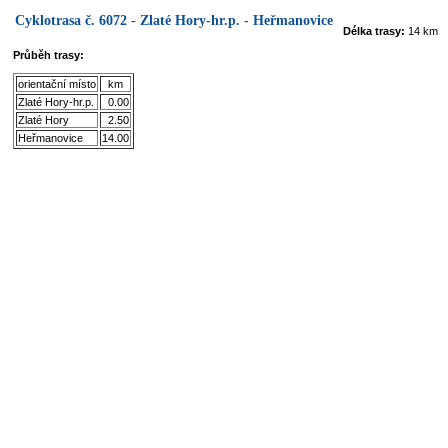
Cyklotrasa č. 6072 - Zlaté Hory-hr.p. - Heřmanovice
Délka trasy:
14 km
Průběh trasy:
orientační místo
km
Zlaté Hory-hr.p.
0.00
Zlaté Hory
2.50
Heřmanovice
14.00