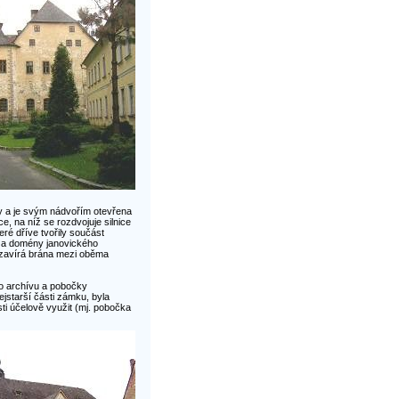
 a je svým nádvořím otevřena
, na níž se rozdvojuje silnice
ré dříve tvořily součást
ů a domény janovického
 uzavírá brána mezi oběma
ho archívu a pobočky
ejstarší části zámku, byla
ti účelově využit (mj. pobočka