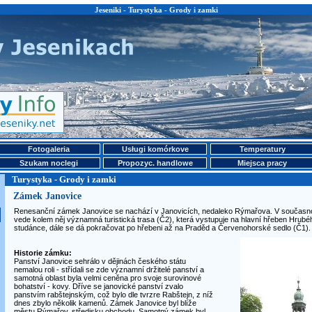
Jeseniki - Turystyka - Grody i zamki
Fotogaleria
Usługi komórkove
Temperatury
Szukam noclegi
Propozyc. handlowe
Miejsca pracy
Turystyka - Grody i zamki
Zámek Janovice
Renesanční zámek Janovice se nachází v Janovicích, nedaleko Rýmařova. V současnost
vede kolem něj významná turistická trasa (Č2), která vystupuje na hlavní hřeben Hrubé
studánce, dále se dá pokračovat po hřebeni až na Praděd a Červenohorské sedlo (Č1).
Historie zámku:
Panství Janovice sehrálo v dějinách českého státu
nemalou roli - střídali se zde významní držitelé panství a
samotná oblast byla velmi ceněna pro svoje surovinové
bohatství - kovy. Dříve se janovické panství zvalo
panstvím rabštejnským, což bylo dle tvrzre Rabštejn, z níž
dnes zbylo několik kamenů. Zámek Janovice byl blíže
městu Rýmařov, středisku obchodu. Samotný zámek byl