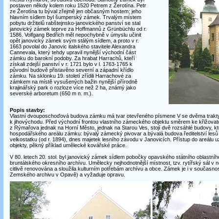
postaven někdy kolem roku 1520 Petrem z Žerotína. Petr
ze Žerotína tu býval zřejmě jen občasným hostem; jeho
hlavním sídlem byl šumperský zámek. Trvalým místem
pobytu držitelů rabštejnsko-janovického panství se stal
janovický zámek teprve za Hoffmannů z Grünbüchlu od r.
1586. Volfgang Bedřich měl nepochybně v úmyslu učinit
opět janovický zámek svým stálým sídlem, a proto v r.
1663 povolal do Janovic italského stavitele Alexandra
Cannevala, který tehdy upravil nynější východní část
zámku do barokní podoby. Za hrabat Harrachů, kteří
získali zdejší panství v r. 1721 bylo v l. 1763-1765 k
původní budově přistavěno severní a západní křídlo
zámku. Na sklonku 19. století zřídili Harrachové za
zámkem na místě vysušených bažin nynější přírodně
krajinářský park o rozloze více než 2 ha, známý jako
severské arboretum (650 m n. m.).
Popis stavby:
Vlastní dvouposchoďová budova zámku má tvar otevřeného písmene V se dvěma trakty
k jihovýchodu. Před východní frontou vlastního zámeckého objektu směrem ke křižovatce
z Rýmařova jednak na Horní Město, jednak na Starou Ves, stojí dvě rozsáhlé budovy, kte
hospodářského areálu zámku: bývalý zámecký pivovar a bývalá budova ředitelství les
velkostatku (od r. 1894), dnes majetek lesního závodu v Janovicích. Přístup do areálu
objekty, pěkný příklad umělecké kovářské práce.
V 80. letech 20. stol. byl janovický zámek sídlem pobočky opavského státního oblastní
bruntálského okresního archívu. Umělecky nejhodnotnější místnost, tzv. rytířský sál v n
citlivě renovována a sloužila kulturním potřebám archívu a obce. Zámek je i v současnos
Zemského archivu v Opavě) a vyžaduje opravu.