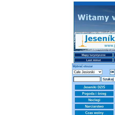
Mapy turystyczne
Last minut
Wybrać obszar
Jeseniki DZIŚ
Pogoda i śnieg
Noclegi
Narciarstwo
Czas wolny