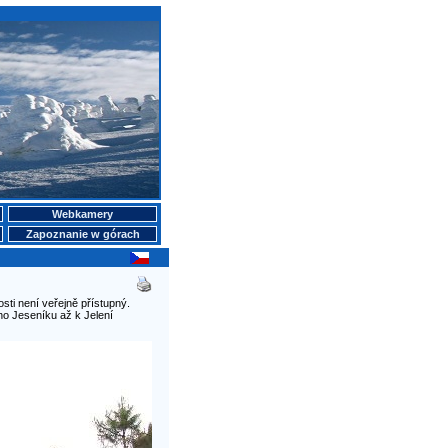
Webkamery
Zapoznanie w górach
i není veřejně přístupný.
ho Jeseníku až k Jelení