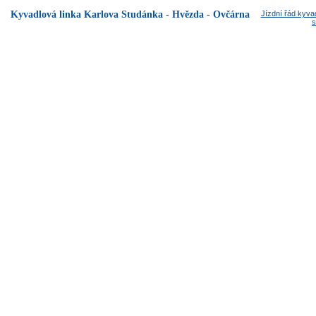
Kyvadlová linka Karlova Studánka - Hvězda - Ovčárna
Jízdní řád kyva
s