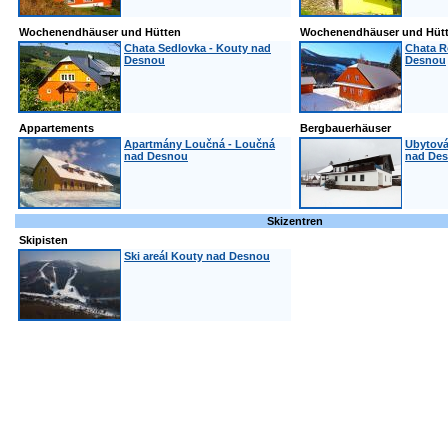
Wochenendhäuser und Hütten
Wochenendhäuser und Hüt
Chata Sedlovka - Kouty nad
Chata R
Desnou
Desnou
Appartements
Bergbauerhäuser
Apartmány Loučná - Loučná
Ubytová
nad Desnou
nad De
Skizentren
Skipisten
Ski areál Kouty nad Desnou