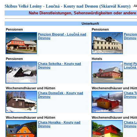
Skibus Velké Losiny - Loučná - Kouty nad Desnou (Skiareál Kouty)
Ak
Nahe Dienstleistungen, Sehenswürdigkeiten oder andere
Unterkunft
Pensionen
Pensionen
Penzion Biograf - Loučná nad
Penzion
Desnou
Desnou
Pensionen
Hotels
Chata Sokolka - Kouty nad
Hotel P
Desnou
Loučná
Wochenendhäuser und Hütten
Wochenendhäuser und Hüt
Chata Domeček - Kouty nad
Chata T
Desnou
Desnou
Wochenendhäuser und Hütten
Wochenendhäuser und Hüt
Chata Horalka - Kouty nad
Chata L
Desnou
Desnou