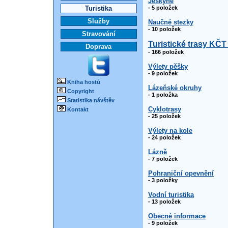
Jeskyně
Turistika
- 5 položek
Služby
Naučné stezky
- 10 položek
Stravování
Turistické trasy KČT
Doprava
- 166 položek
Výlety pěšky
- 9 položek
Kniha hostů
Lázeňské okruhy
Copyright
- 1 položka
Statistika návštěv
Cyklotrasy
Kontakt
- 25 položek
Výlety na kole
- 24 položek
Lázně
- 7 položek
Pohraniční opevnění
- 3 položky
Vodní turistika
- 13 položek
Obecné informace
- 9 položek