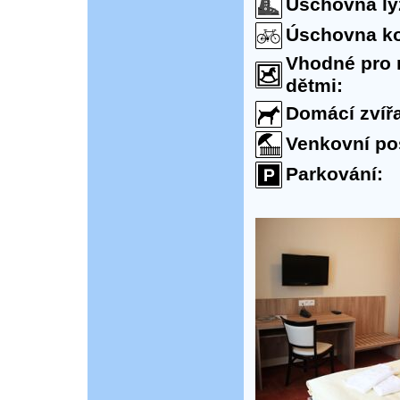
Úschovna ly
Úschovna ko
Vhodné pro 
dětmi:
Domácí zvířa
Venkovní po
Parkování: