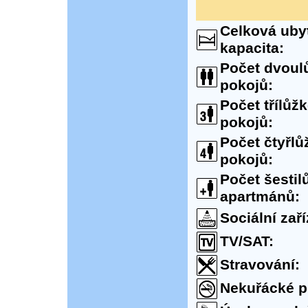
Celková uby
kapacita:
Počet dvoul
pokojů:
Počet třílůž
pokojů:
Počet čtyřl
pokojů:
Počet šesti
apartmánů:
Sociální zaří
TV/SAT:
Stravování:
Nekuřácké p