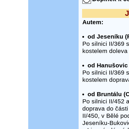
J
Autem:
od Jeseníku (
Po silnici II/369
kostelem doleva 
od Hanušovic
Po silnici II/369
kostelem doprav
od Bruntálu (
Po silnici II/45
doprava do části 
II/450, v Bělé po
Jeseníku-Bukovic