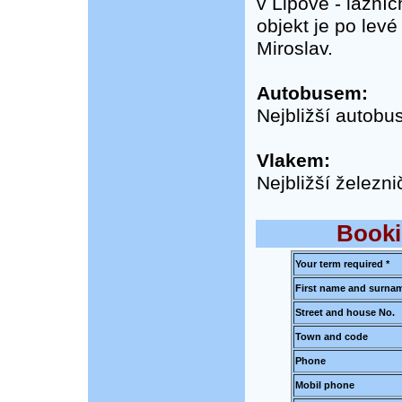
v Lipové - lázníc
objekt je po lev
Miroslav.
Autobusem:
Nejbližší autob
Vlakem:
Nejbližší železn
Booki
Your term required *
First name and surnam
Street and house No.
Town and code
Phone
Mobil phone