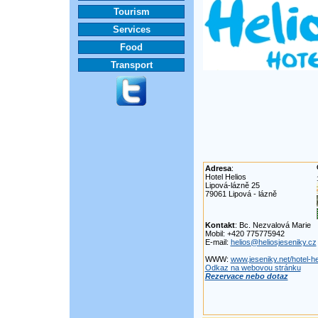
Tourism
Services
Food
Transport
Adresa
:
Hotel Helios
Lipová-lázně 25
79061 Lipová - lázně
Kontakt
: Bc. Nezvalová Marie
Mobil: +420 775775942
E-mail:
helios@heliosjeseniky.cz
WWW:
www.jeseniky.net/hotel-he
Odkaz na webovou stránku
Rezervace nebo dotaz