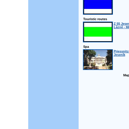
Touristic routes
Z 55 Jesen
Lázně - M
Spa
Priessnit
Jeseník
Map