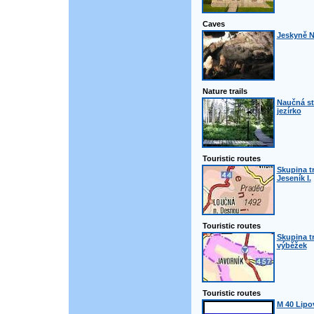
Caves
Jeskyně N
Nature trails
Naučná st
jezírko
Touristic routes
Skupina t
Jeseník I.
Touristic routes
Skupina t
výběžek
Touristic routes
M 40 Lipo