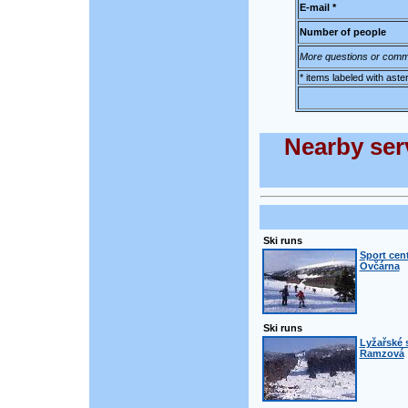
E-mail *
Number of people
More questions or comm
* items labeled with aste
Nearby serv
Ski runs
Sport cen
Ovčárna
Ski runs
Lyžařské 
Ramzová