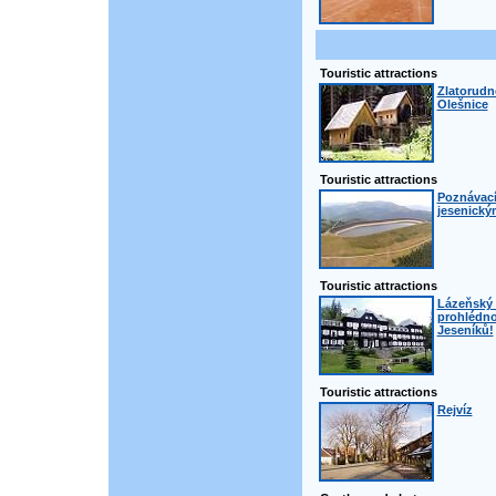
Touristic attractions
Zlatorudné
Olešnice
Touristic attractions
Poznávací
jesenický
Touristic attractions
Lázeňský 
prohlédno
Jeseníků!
Touristic attractions
Rejvíz