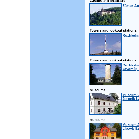
Castles and chateaus
Zámek Ján
Towers and lookout stations
Rozhledn
Towers and lookout stations
Rozhledna
Javorník,
Museums
Muzeum Vi
Jeseník L
Museums
Muzeum J
Lipová lá