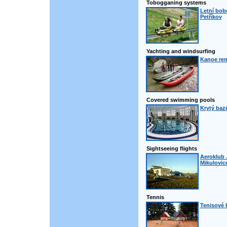
Tobogganing systems
Letní bob
Petříkov
Yachting and windsurfing
Kanoe rent
Covered swimming pools
Krytý bazé
Sightseeing flights
Aeroklub J
Mikulovic
Tennis
Tenisové k