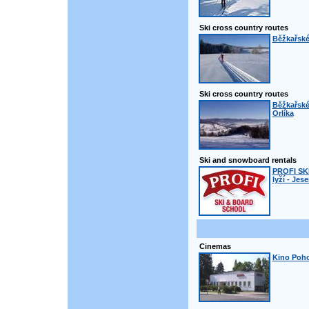
Ski cross country routes
Běžkařské 
Ski cross country routes
Běžkařské
Orlíka
Ski and snowboard rentals
PROFI SK
lyží - Jes
Cinemas
Kino Poho