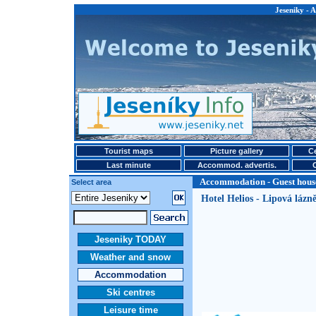
Jeseniky - 
Tourist maps
Picture gallery
Ce
Last minute
Accommod. advertis.
Accommodation - Guest hous
Select area
Hotel Helios - Lipová lázn
Jeseniky TODAY
Weather and snow
Accommodation
Ski centres
Leisure time