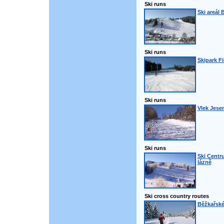
Ski runs
Ski areál 
Ski runs
Skipark Fi
Ski runs
Vlek Jese
Ski runs
Ski Centr
lázně
Ski cross country routes
Běžkařské