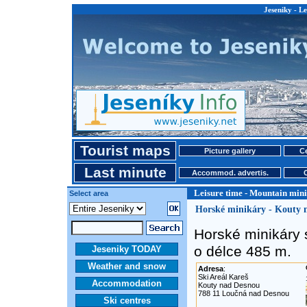
Jeseniky - L
Tourist maps
Picture gallery
Ce
Last minute
Accommod. advertis.
Leisure time - Mountain mini
Select area
Horské minikáry - Kouty 
Horské minikáry 
o délce 485 m.
Jeseniky TODAY
Weather and snow
Adresa
:
Ski Areál Kareš
Accommodation
Kouty nad Desnou
788 11 Loučná nad Desnou
Ski centres