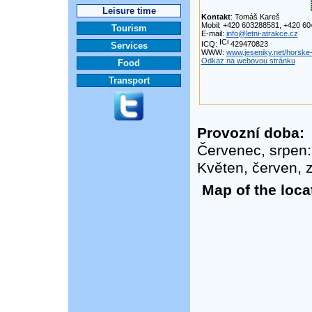
Leisure time
Kontakt
: Tomáš Kareš
Mobil: +420 603288581, +420 6
Tourism
E-mail:
info@letni-atrakce.cz
ICQ:
429470823
Services
WWW:
www.jeseniky.net/horske
Odkaz na webovou stránku
Food
Transport
Provozní doba:
Červenec, srpen:
Květen, červen, z
Map of the loca