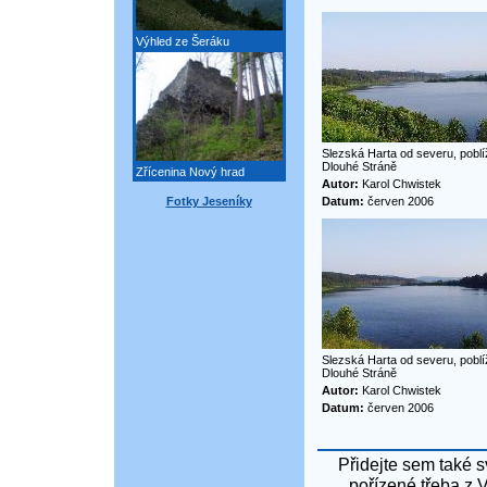
Výhled ze Šeráku
Slezská Harta od severu, poblí
Dlouhé Stráně
Zřícenina Nový hrad
Autor:
Karol Chwistek
Fotky Jeseníky
Datum:
červen 2006
Slezská Harta od severu, poblí
Dlouhé Stráně
Autor:
Karol Chwistek
Datum:
červen 2006
Přidejte sem také s
pořízené třeba z 