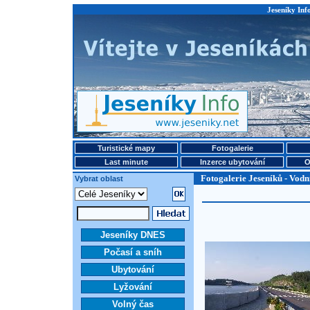
Jeseníky Info
Turistické mapy
Fotogalerie
Last minute
Inzerce ubytování
O
Fotogalerie Jeseníků - Vodn
Vybrat oblast
Jeseníky DNES
Počasí a sníh
Ubytování
Lyžování
Volný čas