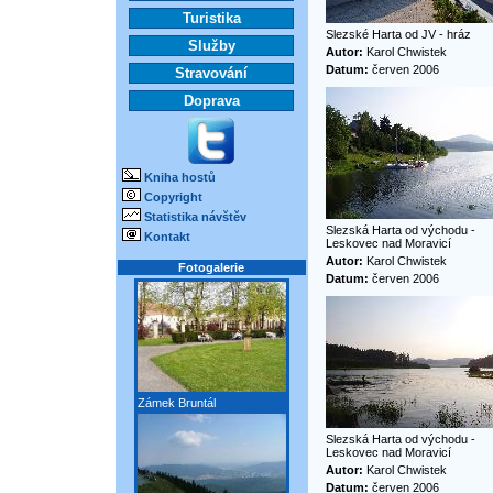
Turistika
Slezské Harta od JV - hráz
Služby
Autor:
Karol Chwistek
Datum:
červen 2006
Stravování
Doprava
Kniha hostů
Copyright
Statistika návštěv
Slezská Harta od východu -
Kontakt
Leskovec nad Moravicí
Autor:
Karol Chwistek
Fotogalerie
Datum:
červen 2006
Zámek Bruntál
Slezská Harta od východu -
Leskovec nad Moravicí
Autor:
Karol Chwistek
Datum:
červen 2006