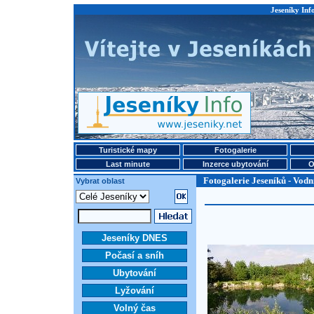
Jeseníky Info
Turistické mapy
Fotogalerie
Last minute
Inzerce ubytování
O
Fotogalerie Jeseníků - Vodn
Vybrat oblast
Jeseníky DNES
Počasí a sníh
Ubytování
Lyžování
Volný čas