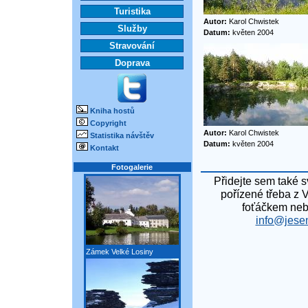
Turistika
Autor:
Karol Chwistek
Služby
Datum:
květen 2004
Stravování
Doprava
Kniha hostů
Copyright
Autor:
Karol Chwistek
Statistika návštěv
Datum:
květen 2004
Kontakt
Fotogalerie
Přidejte sem také s
pořízené třeba z 
foťáčkem neb
info@jesen
Zámek Velké Losiny