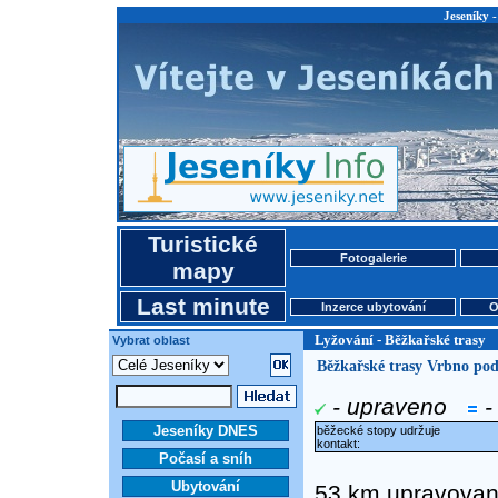
Jeseníky 
Turistické
Fotogalerie
mapy
Last minute
Inzerce ubytování
O
Lyžování - Běžkařské trasy
Vybrat oblast
Běžkařské trasy Vrbno po
- upraveno
-
Jeseníky DNES
běžecké stopy udržuje
kontakt:
Počasí a sníh
Ubytování
53 km upravovanýc