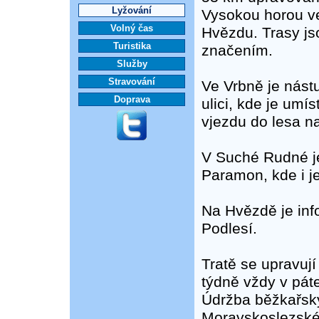
Lyžování
Vysokou horou v
Volný čas
Hvězdu. Trasy js
Turistika
značením.
Služby
Stravování
Ve Vrbně je nástu
Doprava
ulici, kde je umí
vjezdu do lesa n
V Suché Rudné je
Paramon, kde i je
Na Hvězdě je info
Podlesí.
Tratě se upravuj
týdně vždy v pát
Údržba běžkařský
Moravskoslezskéh