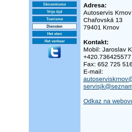
Adresa:
Skicentrums
Autoservis Krnov
Vrije tijd
Chařovská 13
Toerisme
79401 Krnov
Diensten
Het eten
Kontakt:
Het verkeer
Mobil: Jaroslav 
+420.736425577
Fax: 652 725 51
E-mail:
autoserviskrno
servisjk@seznam
Odkaz na webovo