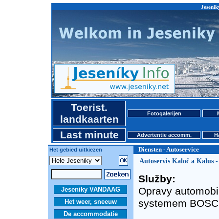
Jesenik
Toerist.
Fotogalerijen
landkaarten
Last minute
Advertentie accomm.
H
Diensten - Autoservice
Het gebied uitkiezen
Autoservis Kaloč a Kalus 
Služby:
Opravy automobil
Jeseniky VANDAAG
systemem BOSCH 
Het weer, sneeuw
De accommodatie