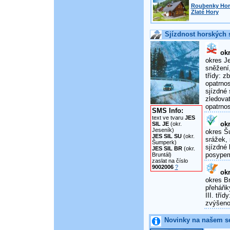
Roubenky Horn
Zlaté Hory
Sjízdnost horských s
okr
okres Je
sněžení,
třídy: 
opatrnos
sjízdné 
zledova
opatrnos
SMS Info:
text ve tvaru
JES
okr
SIL JE
(okr.
Jeseník)
okres Šu
JES SIL SU
(okr.
srážek, 
Šumperk)
sjízdné 
JES SIL BR
(okr.
posypem
Bruntál)
zaslat na číslo
9002006
?
okr
okres Br
přeháňky
III. tří
zvýšenou
Novinky na našem s