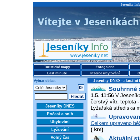
Jeseníky Info
Turistické mapy
Fotogalerie
Last minute
Inzerce ubytování
O
Jeseníky DNES - aktuální 
Vybrat oblast
Souhrnné 
1.5. 11:56
V Jeseníká
čerstvý vítr, teplota
Jeseníky DNES
Lyžařská střediska 
Počasí a sníh
Upravované
Ubytování
Celkem upraveno běž
( km)
Lyžování
Volný čas
Aktuální s