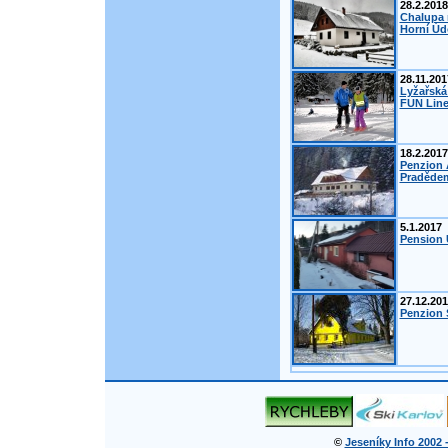
28.2.2018
Chalupa 
Horní Úd
28.11.201
Lyžařská
FUN Line
18.2.2017
Penzion 
Pradědem
5.1.2017
Pension 
27.12.20
Penzion Š
©
Jeseníky Info 2002 