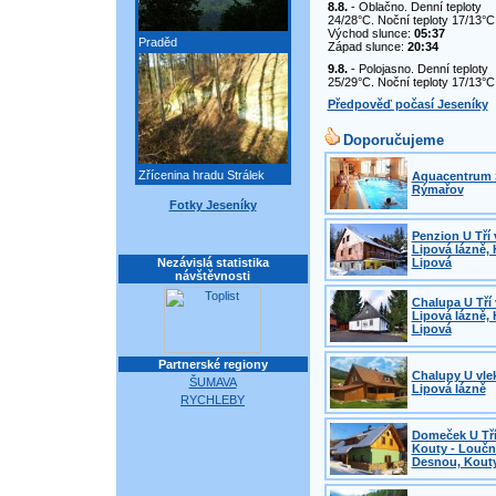
8.8.
- Oblačno. Denní teploty
24/28°C. Noční teploty 17/13°C
Východ slunce:
05:37
Praděd
Západ slunce:
20:34
9.8.
- Polojasno. Denní teploty
25/29°C. Noční teploty 17/13°C
Předpověď počasí Jeseníky
Doporučujeme
Zřícenina hradu Strálek
Aquacentrum 
Rýmařov
Fotky Jeseníky
Penzion U Tří 
Lipová lázně, 
Nezávislá statistika
Lipová
návštěvnosti
Chalupa U Tří 
Lipová lázně, 
Lipová
Partnerské regiony
Chalupy U vle
ŠUMAVA
Lipová lázně
RYCHLEBY
Domeček U Tří
Kouty - Loučn
Desnou, Kout