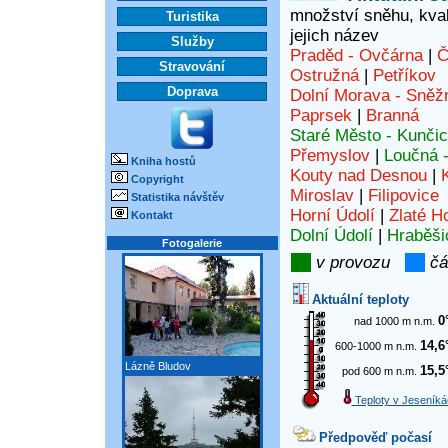
množství sněhu, kvali
Turistika
jejich název
Služby
Praděd - Ovčárna
|
Č
Stravování
Ostružná
|
Petříkov
Doprava
Dolní Morava - Sněž
Paprsek
|
Branná
Staré Město - Kunči
Přemyslov
|
Loučná 
Kniha hostů
Kouty nad Desnou
|
Copyright
Miroslav
|
Filipovice
Statistika návštěv
Horní Údolí
|
Zlaté H
Kontakt
Dolní Údolí
|
Hraběši
Fotogalerie
v provozu
čá
Aktuální teploty
0
nad 1000 m n.m.
14,6
600-1000 m n.m.
Lázně Bludov
15,5
pod 600 m n.m.
Teploty v Jeseníká
Předpověď počasí